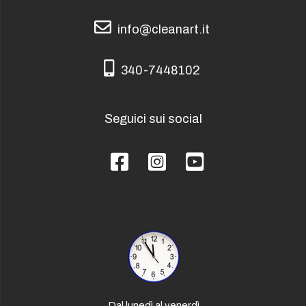
info@cleanart.it
info@cleanart.it
340-7448102
340-7448102
Seguici sui social
Facebook
Instagram
YouTube
Dal lunedì al venerdì