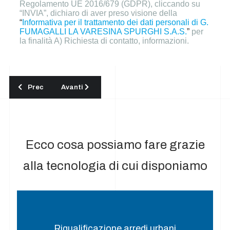
Regolamento UE 2016/679 (GDPR), cliccando su
“INVIA”, dichiaro di aver preso visione della
“
Informativa per il trattamento dei dati personali di G.
FUMAGALLI LA VARESINA SPURGHI S.A.S.
”
per
la finalità A) Richiesta di contatto, informazioni.
Articolo precedente: Pulizia degli impianti fotovoltaici a Como
Articolo successivo: Lavaggio impianti fotovoltaic
Prec
Avanti
Ecco cosa possiamo fare grazie
alla tecnologia di cui disponiamo
Riqualificazione arredi urbani