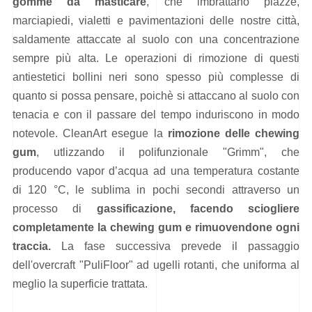
gomme da masticare
, che imbrattano piazze,
marciapiedi, vialetti e pavimentazioni delle nostre città,
saldamente attaccate al suolo con una concentrazione
sempre più alta. Le operazioni di rimozione di questi
antiestetici bollini neri sono spesso più complesse di
quanto si possa pensare, poichè si attaccano al suolo con
tenacia e con il passare del tempo induriscono in modo
notevole. CleanArt esegue la
rimozione delle chewing
gum
, utlizzando il polifunzionale "Grimm", che
producendo vapor d’acqua ad una temperatura costante
di 120 °C, le sublima in pochi secondi attraverso un
processo di
gassificazione, facendo sciogliere
completamente la chewing gum e rimuovendone ogni
traccia.
La fase successiva prevede il passaggio
dell'overcraft "PuliFloor" ad ugelli rotanti, che uniforma al
meglio la superficie trattata.