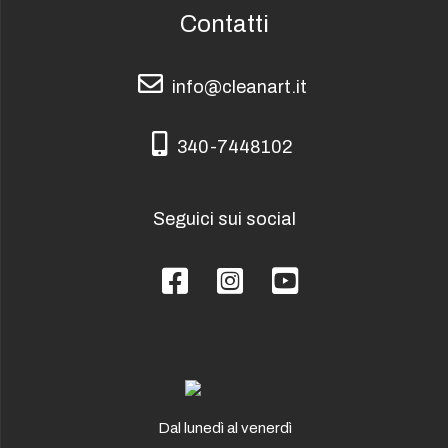
Contatti
info@cleanart.it
info@cleanart.it
340-7448102
340-7448102
Seguici sui social
Facebook
Instagram
YouTube
Dal lunedì al venerdì