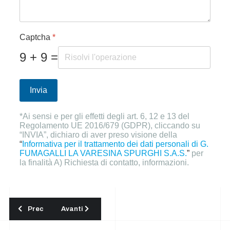
Captcha
*
9 + 9 =
Invia
*Ai sensi e per gli effetti degli art. 6, 12 e 13 del
Regolamento UE 2016/679 (GDPR), cliccando su
“INVIA”, dichiaro di aver preso visione della
“
Informativa per il trattamento dei dati personali di G.
FUMAGALLI LA VARESINA SPURGHI S.A.S.
”
per
la finalità A) Richiesta di contatto, informazioni.
Articolo precedente: Lavaggio pavimentazioni
Articolo successivo: Lavaggio pavimentazioni Var
Prec
Avanti