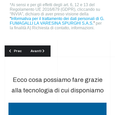
*Ai sensi e per gli effetti degli art. 6, 12 e 13 del
Regolamento UE 2016/679 (GDPR), cliccando su
“INVIA”, dichiaro di aver preso visione della
“
Informativa per il trattamento dei dati personali di G.
FUMAGALLI LA VARESINA SPURGHI S.A.S.
”
per
la finalità A) Richiesta di contatto, informazioni.
Articolo precedente: Pulizia professionale campi e pannelli fot
Articolo successivo: Pulizia professionale campi e
Prec
Avanti
Ecco cosa possiamo fare grazie
alla tecnologia di cui disponiamo