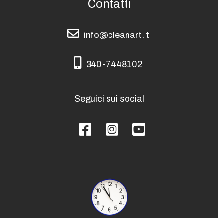
Contatti
info@cleanart.it
info@cleanart.it
340-7448102
340-7448102
Seguici sui social
Facebook
Instagram
YouTube