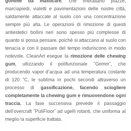
gomme da masticare
, che imbrattano piazze,
marciapiedi, vialetti e pavimentazioni delle nostre città,
saldamente attaccate al suolo con una concentrazione
sempre più alta. Le operazioni di rimozione di questi
antiestetici bollini neri sono spesso più complesse di
quanto si possa pensare, poichè si attaccano al suolo con
tenacia e con il passare del tempo induriscono in modo
notevole. CleanArt esegue la
rimozione delle chewing
gum
, utlizzando il polifunzionale "Grimm", che
producendo vapor d’acqua ad una temperatura costante
di 120 °C, le sublima in pochi secondi attraverso un
processo di
gassificazione, facendo sciogliere
completamente la chewing gum e rimuovendone ogni
traccia.
La fase successiva prevede il passaggio
dell'overcraft "PuliFloor" ad ugelli rotanti, che uniforma al
meglio la superficie trattata.