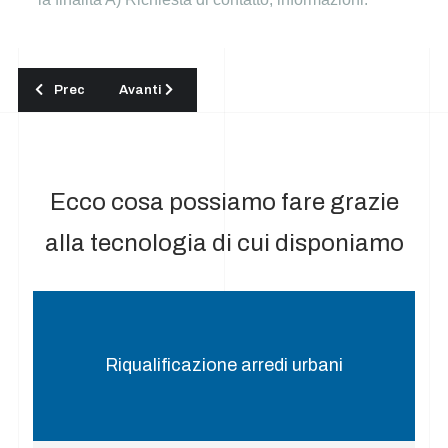
Articolo precedente: Lavaggio opere e strutture in legno Busto
Articolo successivo: Lavaggio pavimentazioni e op
Prec
Avanti
Ecco cosa possiamo fare grazie
alla tecnologia di cui disponiamo
Riqualificazione arredi urbani