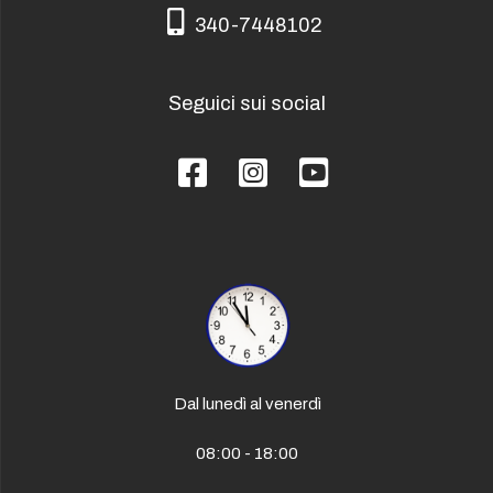
340-7448102
340-7448102
Seguici sui social
Facebook
Instagram
YouTube
Dal lunedì al venerdì
08:00 - 18:00