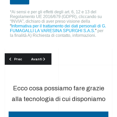
*Ai sensi e per gli effetti degli art. 6, 12 e 13 del
Regolamento UE 2016/679 (GDPR), cliccando su
“INVIA”, dichiaro di aver preso visione della
“
Informativa per il trattamento dei dati personali di G.
FUMAGALLI LA VARESINA SPURGHI S.A.S.
”
per
la finalità A) Richiesta di contatto, informazioni.
Articolo precedente: Lavaggio monumenti Monza Brianza
Articolo successivo: Lavaggio pulizia e riqualif
Prec
Avanti
Ecco cosa possiamo fare grazie
alla tecnologia di cui disponiamo