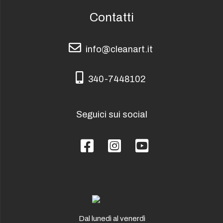
Contatti
info@cleanart.it
info@cleanart.it
340-7448102
340-7448102
Seguici sui social
Facebook
Instagram
YouTube
Dal lunedì al venerdì